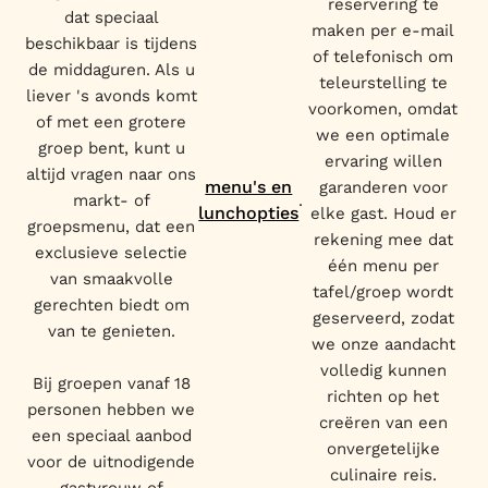
reservering te
dat speciaal
maken per e-mail
beschikbaar is tijdens
of telefonisch om
de middaguren. Als u
teleurstelling te
liever 's avonds komt
voorkomen, omdat
of met een grotere
we een optimale
groep bent, kunt u
ervaring willen
altijd vragen naar ons
menu's en
garanderen voor
markt- of
.
lunchopties
elke gast. Houd er
groepsmenu, dat een
rekening mee dat
exclusieve selectie
één menu per
van smaakvolle
tafel/groep wordt
gerechten biedt om
geserveerd, zodat
van te genieten.
we onze aandacht
volledig kunnen
Bij groepen vanaf 18
richten op het
personen hebben we
creëren van een
een speciaal aanbod
onvergetelijke
voor de uitnodigende
culinaire reis.